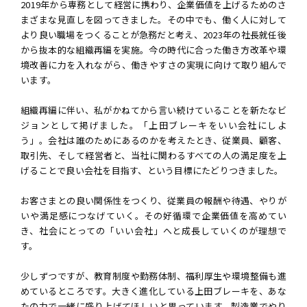
2019年から専務として経営に携わり、企業価値を上げるためのさ
まざまな見直しを図ってきました。その中でも、働く人に対して
より良い職場をつくることが急務だと考え、2023年の社長就任後
から抜本的な組織再編を実施。今の時代に合った働き方改革や環
境改善に力を入れながら、働きやすさの実現に向けて取り組んで
います。
組織再編に伴い、私がかねてから言い続けていることを新たなビ
ジョンとして掲げました。「上田ブレーキをいい会社にしよ
う」。会社は誰のためにあるのかを考えたとき、従業員、顧客、
取引先、そして経営者と、当社に関わるすべての人の満足度を上
げることで良い会社を目指す、という目標にたどりつきました。
お客さまとの良い関係性をつくり、従業員の報酬や待遇、やりが
いや満足感につなげていく。その好循環で企業価値を高めてい
き、社会にとっての「いい会社」へと成長していくのが理想で
す。
少しずつですが、教育制度や勤務体制、福利厚生や環境整備も進
めているところです。大きく進化している上田ブレーキを、あな
たの力で一緒に盛り上げてほしいと思っています。製造業でやり