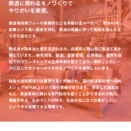
鉄道に関わるモノづくりで
やりがいを実感。
鉄道車両用ブレーキ摩擦材などを手掛けるメーカー。
明治43年
創業という長い歴史を持ち、鉄道の発展に伴って製品を進化させ
てきた会社です。
拠点は大阪本社と東京支店のほか、兵庫県と岡山県に製造工場を
構えています。
研究開発、製造、品質管理、品質保証、販売を自
社で行うワンストップの生産体制を整えており、
車両ごとのニー
ズに応じたオーダーメイドのモノづくりを実現しています。
独自の技術開発力は業界で高く評価され、国内鉄道各社様への納
入シェア90％以上という取引実績があります。
安定した経営の
もと、鉄道車両に関わる専門技術を磨くことができるのが魅力。
機械が好き、ものづくりが好き、社会の役に立つ仕事がしたい、
という方が活躍できる職場です。