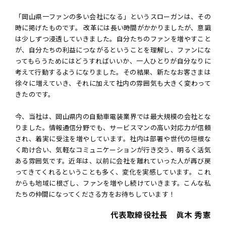
「岡山県一ファンの多い会社になる」というスローガンは、その
時に掲げたものです。 改革には長い時間がかかりましたが、意識
は少しずつ浸透していきました。自分たちのファンを増やすこと
が、自分たちの利益につながるということを理解し、ファンにな
ってもらうためにはどうすればいいか、一人ひとりが自分なりに
考えて行動するようになりました。その結果、新たなお客さまは
徐々に増えていき、それに加えて社内の雰囲気も大きく変わって
きたのです。
今、当社は、岡山県内の自動車電装業界では最大規模の会社とな
りました。情報通信分野でも、サービスマンの高い対応力が信頼
され、着実に受注を増やしています。社内は部署や世代の垣根な
く助け合い、気軽なコミュニケーションが行き交う、明るく活気
ある雰囲気です。近年は、以前に会社を離れていった人が再び戻
ってきてくれるということも多く、変化を実感しています。 これ
からも地域に根ざし、ファンを増やし続けていきます。こんな私
たちの仲間になってくださる方をお待ちしています！
代表取締役社長 眞木 秀憲