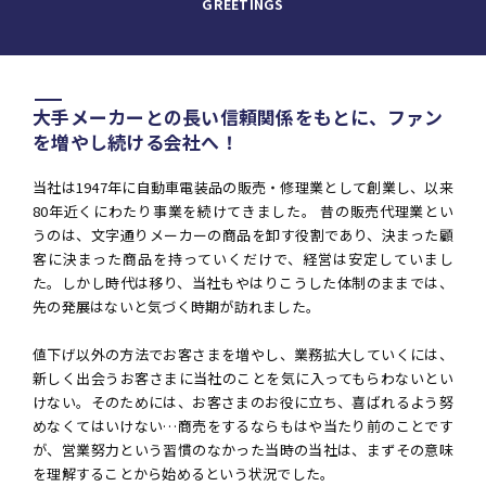
GREETINGS
大手メーカーとの長い信頼関係をもとに、ファン
を増やし続ける会社へ！
当社は1947年に自動車電装品の販売・修理業として創業し、以来
80年近くにわたり事業を続けてきました。 昔の販売代理業とい
うのは、文字通りメーカーの商品を卸す役割であり、決まった顧
客に決まった商品を持っていくだけで、経営は安定していまし
た。しかし時代は移り、当社もやはりこうした体制のままでは、
先の発展はないと気づく時期が訪れました。
値下げ以外の方法でお客さまを増やし、業務拡大していくには、
新しく出会うお客さまに当社のことを気に入ってもらわないとい
けない。そのためには、お客さまのお役に立ち、喜ばれるよう努
めなくてはいけない…商売をするならもはや当たり前のことです
が、営業努力という習慣のなかった当時の当社は、まずその意味
を理解することから始めるという状況でした。