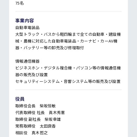
75名
事業内容
自動車電装品
大型トラック・バスから軽四輪まで全ての自動車・建設機
械・農機に対応した自動車電装品・カーナビ・カーAV機
器・バッテリー等の卸売及び修理取付
情報通信機器
ビジネスホン・デジタル複合機・パソコン等の情報通信機
器の販売及び設置
セキュリティーシステム・音響システム等の販売及び設置
役員
取締役会長 柴坂恒敏
代表取締役 社長 眞木秀憲
取締役 副社長 柴坂幸雄
常務取締役 太田良香
相談役 真木哲之