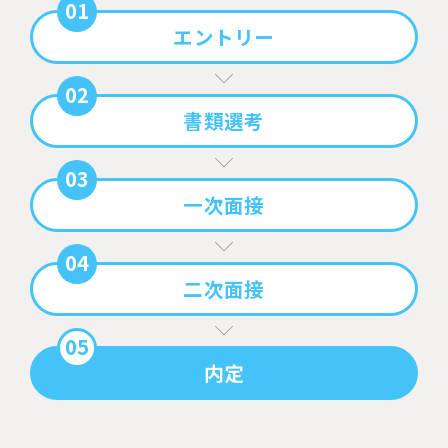
01
エントリー
02
書類選考
03
一次面接
04
二次面接
05
内定