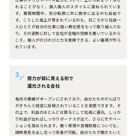
れることがなく、個人個人のスタイルに委ねられていま
す。業務時間中、気分転換に外に散歩に出るのも自由で
す。こうした風土が育まれているのも、日ごろから社員一
人ひとりが自分の仕事に強い責任感をもって取り組んでお
り、その姿勢に対して会社が全幅の信頼を置いているから
こそ。個人がのびのびと力を発揮できる、よい循環が作ら
れています。
3.
努力が目に見える形で
還元される会社
毎月の業績がオープンにされており、自分たちのがんばり
がきちんと経営に反映されていることを実感できます。そ
の上で、利益のほとんどは賞与として社員に還元。しっか
り利益が出ればしっかりボーナスが出て、さらにモチベー
ションを高められます。働く環境や各種制度についても、
随時意見を出し合って改善が可能。自分たちが働きたいと